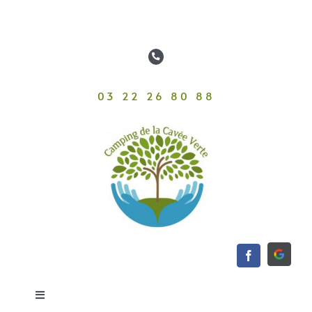
Passer
au
contenu
03 22 26 80 88
Toggle