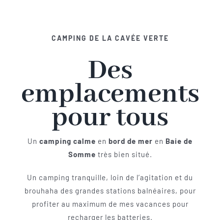
Navigation
Accueil
CAMPING DE LA CAVÉE VERTE
Les emplacements
Des
Camping-Car
emplacements
pour tous
Les services
Un
camping calme
en
bord de mer
en
Baie de
Les tarifs
Somme
très bien situé.
Les activités en Baie de Somme
Un camping tranquille, loin de l’agitation et du
brouhaha des grandes stations balnéaires, pour
profiter au maximum de mes vacances pour
Les photos du camping
recharger les batteries.