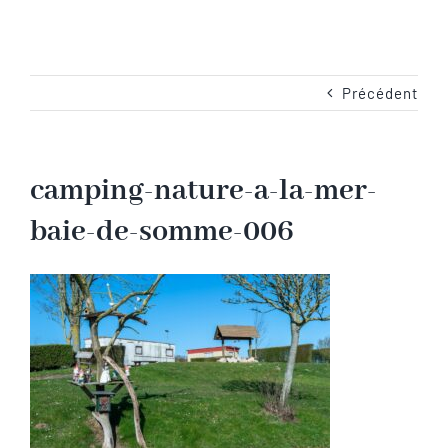
Navigation
Accueil
Les emplacements
Précédent
Camping-Car
camping-nature-a-la-mer-
baie-de-somme-006
Les services
Les tarifs
Les activités en Baie de Somme
Les photos du camping