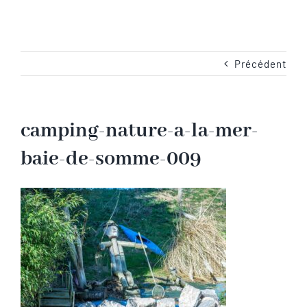
Navigation
Accueil
Les emplacements
Précédent
Camping-Car
camping-nature-a-la-mer-
baie-de-somme-009
Les services
Les tarifs
Les activités en Baie de Somme
Les photos du camping