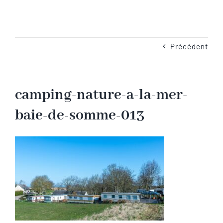
Navigation
Accueil
Les emplacements
Précédent
Camping-Car
camping-nature-a-la-mer-
baie-de-somme-013
Les services
Les tarifs
Les activités en Baie de Somme
Les photos du camping