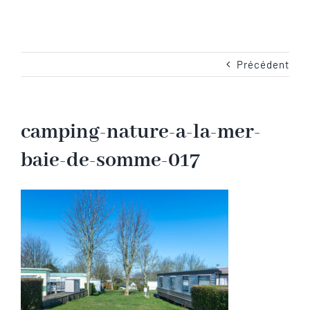
Navigation
Accueil
Les emplacements
Précédent
Camping-Car
camping-nature-a-la-mer-
baie-de-somme-017
Les services
Les tarifs
Les activités en Baie de Somme
Les photos du camping