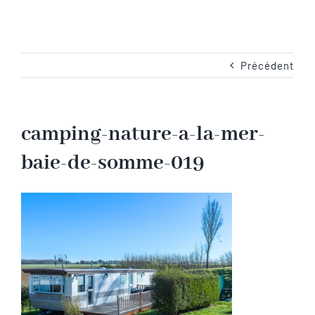
Navigation
Accueil
Les emplacements
Précédent
Camping-Car
camping-nature-a-la-mer-
baie-de-somme-019
Les services
Les tarifs
Les activités en Baie de Somme
Les photos du camping