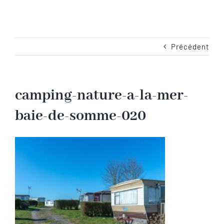
Navigation
Accueil
Les emplacements
Précédent
Camping-Car
camping-nature-a-la-mer-
baie-de-somme-020
Les services
Les tarifs
Les activités en Baie de Somme
Les photos du camping