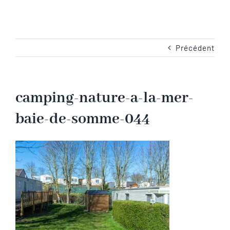
Navigation
Accueil
Les emplacements
Précédent
Camping-Car
camping-nature-a-la-mer-
baie-de-somme-044
Les services
Les tarifs
Les activités en Baie de Somme
Les photos du camping