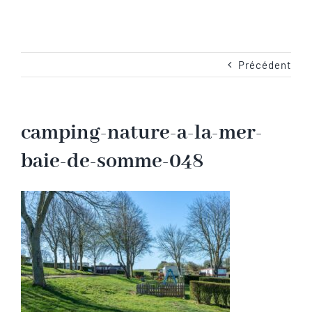
Navigation
Accueil
Les emplacements
Précédent
Camping-Car
camping-nature-a-la-mer-
baie-de-somme-048
Les services
Les tarifs
Les activités en Baie de Somme
Les photos du camping