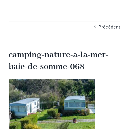
Navigation
Accueil
Les emplacements
Précédent
Camping-Car
camping-nature-a-la-mer-
baie-de-somme-068
Les services
Les tarifs
Les activités en Baie de Somme
Les photos du camping