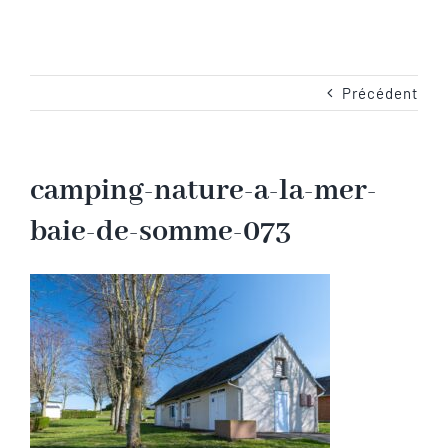
Navigation
Accueil
Les emplacements
Précédent
Camping-Car
camping-nature-a-la-mer-
baie-de-somme-073
Les services
Les tarifs
Les activités en Baie de Somme
Les photos du camping