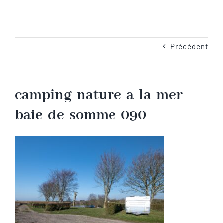
Navigation
Accueil
Les emplacements
Précédent
Camping-Car
camping-nature-a-la-mer-
baie-de-somme-090
Les services
Les tarifs
Les activités en Baie de Somme
Les photos du camping