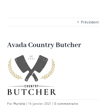
Navigation
Accueil
Les emplacements
Précédent
Camping-Car
Avada Country Butcher
Les services
Les tarifs
Les activités en Baie de Somme
Les photos du camping
Par
Murielw
|
14 janvier 2021
|
0 commentaire