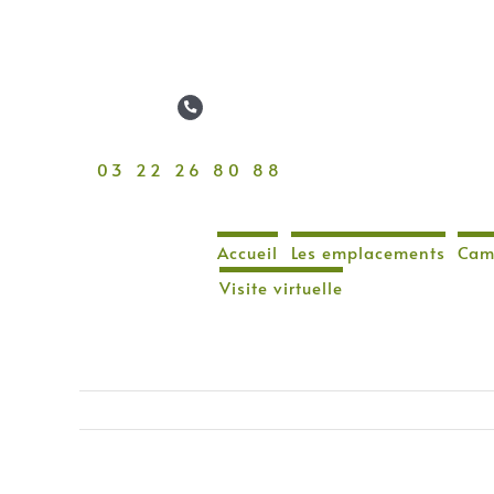
Passer
au
contenu
03 22 26 80 88
Accueil
Les emplacements
Cam
Visite virtuelle