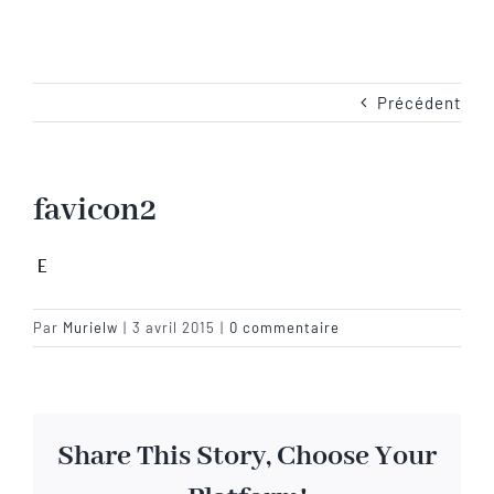
Navigation
Accueil
Les emplacements
Précédent
Camping-Car
favicon2
Les services
Les tarifs
Par
Murielw
|
3 avril 2015
|
0 commentaire
Les activités en Baie de Somme
Share This Story, Choose Your
Les photos du camping