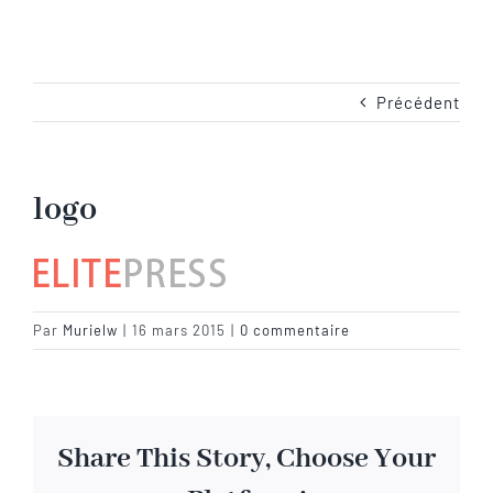
Navigation
Accueil
Les emplacements
Précédent
Camping-Car
logo
Les services
Les tarifs
Par
Murielw
|
16 mars 2015
|
0 commentaire
Les activités en Baie de Somme
Share This Story, Choose Your
Les photos du camping