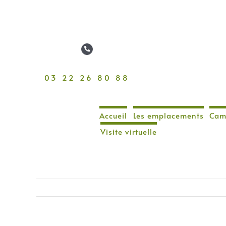
Passer
au
contenu
03 22 26 80 88
Accueil
Les emplacements
Cam
Visite virtuelle